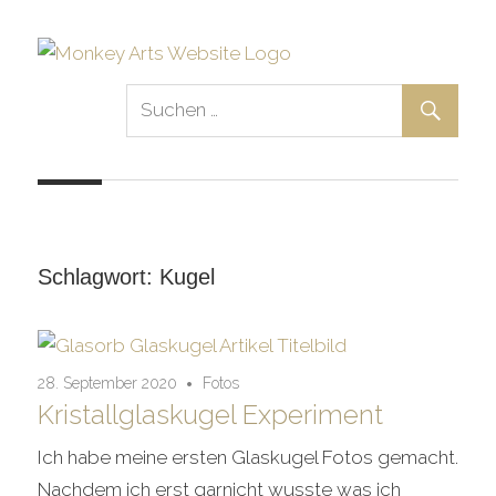
Zum
Inhalt
springen
Fotografie
Monkey
–
Digital
Arts
Arts
–
Videografie
Schlagwort:
Kugel
28. September 2020
Fotos
Kristallglaskugel Experiment
Ich habe meine ersten Glaskugel Fotos gemacht.
Nachdem ich erst garnicht wusste was ich